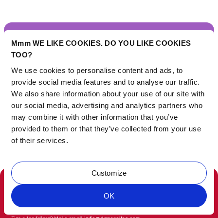
Mmm WE LIKE COOKIES. DO YOU LIKE COOKIES
Vision
TOO?
De vackraste stunderna upplever vi tillsammans.
We use cookies to personalise content and ads, to
Så låt oss lägga undan våra telefoner, ställa oss i
provide social media features and to analyse our traffic.
köket och baka läckra croissanter! Sedan 1974 har
We also share information about your use of our site with
Danerolles fört familjer och vänner närmare
our social media, advertising and analytics partners who
varandra med färskt deg av högsta kvalitet.
may combine it with other information that you’ve
Perfekt att baka, dela och skapa trevliga stunder
provided to them or that they’ve collected from your use
när ni verkligen är hemma tillsammans.
of their services.
Customize
OK