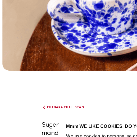
TILLBAKA TILL LISTAN
Sugen på något extra speciellt?
Mmm WE LIKE COOKIES. DO Y
mandelcroissanter är fyllda m
We use cookies to personalise co