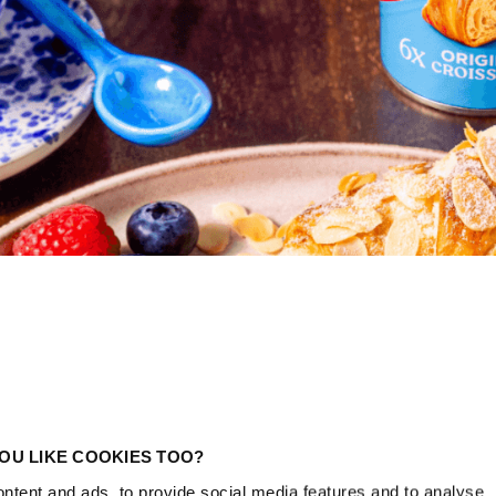
 Dessa
OU LIKE COOKIES TOO?
ed krämig mandelmassa
ntent and ads, to provide social media features and to analyse