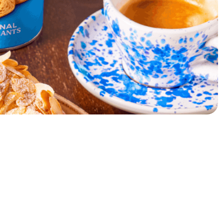
20 min
Tillagningstid:
6 personer
Recept på: